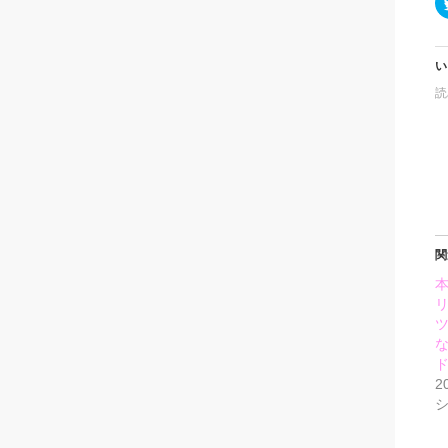
い
読
関
リ
2