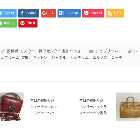
Tweet
Share
+1
Hatena
Pocket
RSS
feedly
Pin it
投稿者:
モノウール買取センター担当：中山
シュプリーム
シ
ュプリーム
,
買取、ヴィトン、シャネル、カルティエ、エルメス、コーチ
本日の買取り品！
本日の買取り品！
ジミーチュウのク
ヘンリーハイクラ
ロスボディバッ
スのバーキン型美
グ！！
品！！