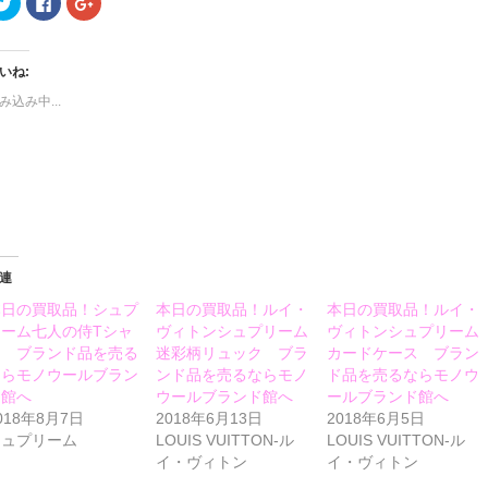
リ
で
リ
ッ
共
ッ
ク
有
ク
し
す
し
て
る
て
いね:
Twitter
に
Google+
で
は
で
み込み中...
共
ク
共
有
リ
有
(新
ッ
(新
し
ク
し
い
し
い
ウ
て
ウ
ィ
く
ィ
ン
だ
ン
ド
さ
ド
ウ
い
ウ
で
(新
で
開
し
開
き
い
き
ま
ウ
ま
連
す)
ィ
す)
ン
本日の買取品！シュプ
本日の買取品！ルイ・
本日の買取品！ルイ・
ド
ウ
ーム七人の侍Tシャ
ヴィトンシュプリーム
ヴィトンシュプリーム
で
開
ツ ブランド品を売る
迷彩柄リュック ブラ
カードケース ブラン
き
ならモノウールブラン
ンド品を売るならモノ
ド品を売るならモノウ
ま
す)
ド館へ
ウールブランド館へ
ールブランド館へ
018年8月7日
2018年6月13日
2018年6月5日
シュプリーム
LOUIS VUITTON-ル
LOUIS VUITTON-ル
イ・ヴィトン
イ・ヴィトン