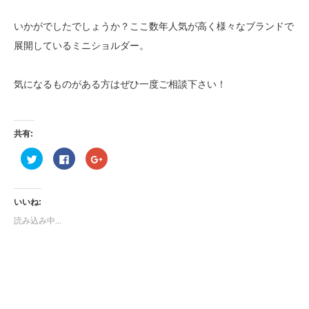
いかがでしたでしょうか？ここ数年人気が高く様々なブランドで
展開しているミニショルダー。
気になるものがある方はぜひ一度ご相談下さい！
共有:
ク
Facebook
ク
リ
で
リ
ッ
共
ッ
ク
有
ク
し
す
し
て
る
て
いいね:
Twitter
に
Google+
で
は
で
読み込み中...
共
ク
共
有
リ
有
(新
ッ
(新
し
ク
し
い
し
い
ウ
て
ウ
ィ
く
ィ
ン
だ
ン
ド
さ
ド
ウ
い
ウ
で
(新
で