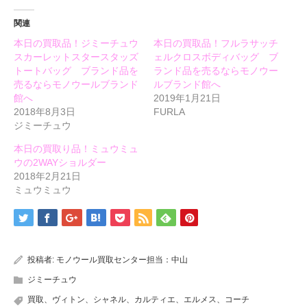
開
し
開
き
い
き
ま
ウ
ま
関連
す)
ィ
す)
ン
本日の買取品！ジミーチュウ
本日の買取品！フルラサッチ
ド
ウ
スカーレットスタースタッズ
ェルクロスボディバッグ ブ
で
開
トートバッグ ブランド品を
ランド品を売るならモノウー
き
売るならモノウールブランド
ルブランド館へ
ま
す)
館へ
2019年1月21日
2018年8月3日
FURLA
ジミーチュウ
本日の買取り品！ミュウミュ
ウの2WAYショルダー
2018年2月21日
ミュウミュウ
投稿者:
モノウール買取センター担当：中山
ジミーチュウ
買取、ヴィトン、シャネル、カルティエ、エルメス、コーチ