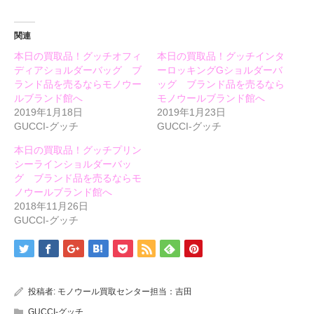
で
(新
で
開
し
開
き
い
き
ま
ウ
ま
関連
す)
ィ
す)
ン
本日の買取品！グッチオフィ
本日の買取品！グッチインタ
ド
ウ
ディアショルダーバッグ ブ
ーロッキングGショルダーバ
で
開
ランド品を売るならモノウー
ッグ ブランド品を売るなら
き
ルブランド館へ
モノウールブランド館へ
ま
す)
2019年1月18日
2019年1月23日
GUCCI-グッチ
GUCCI-グッチ
本日の買取品！グッチプリン
シーラインショルダーバッ
グ ブランド品を売るならモ
ノウールブランド館へ
2018年11月26日
GUCCI-グッチ
投稿者:
モノウール買取センター担当：吉田
GUCCI-グッチ