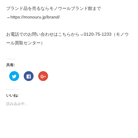
ブランド品を売るならモノウールブランド館まで
→https://monouru.jp/brand/
お電話でのお問い合わせはこちらから→0120-75-1233（モノウ
ール買取センター）
共有:
ク
Facebook
ク
リ
で
リ
ッ
共
ッ
ク
有
ク
し
す
し
て
る
て
いいね:
Twitter
に
Google+
で
は
で
読み込み中...
共
ク
共
有
リ
有
(新
ッ
(新
し
ク
し
い
し
い
ウ
て
ウ
ィ
く
ィ
ン
だ
ン
ド
さ
ド
ウ
い
ウ