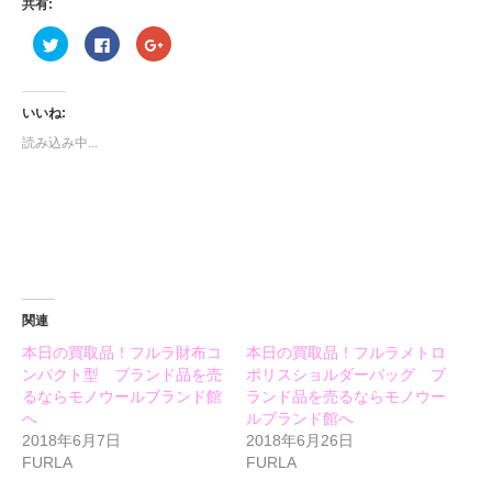
共有:
ク
Facebook
ク
リ
で
リ
ッ
共
ッ
ク
有
ク
し
す
し
て
る
て
いいね:
Twitter
に
Google+
で
は
で
読み込み中...
共
ク
共
有
リ
有
(新
ッ
(新
し
ク
し
い
し
い
ウ
て
ウ
ィ
く
ィ
ン
だ
ン
ド
さ
ド
ウ
い
ウ
で
(新
で
開
し
開
き
い
き
ま
ウ
ま
関連
す)
ィ
す)
ン
本日の買取品！フルラ財布コ
本日の買取品！フルラメトロ
ド
ウ
ンパクト型 ブランド品を売
ポリスショルダーバッグ ブ
で
開
るならモノウールブランド館
ランド品を売るならモノウー
き
へ
ルブランド館へ
ま
す)
2018年6月7日
2018年6月26日
FURLA
FURLA