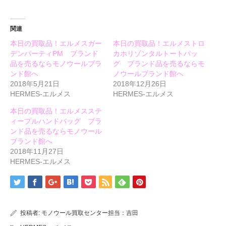
ウ
い
ウ
で
(新
で
開
し
開
き
い
き
ま
ウ
ま
関連
す)
ィ
す)
ン
本日の買取品！エルメスガー
本日の買取品！エルメストロ
ド
ウ
デンパーティPM ブランド
カホリゾンタルトートバッ
で
開
品を売るならモノウールブラ
グ ブランド品を売るならモ
き
ンド館へ
ノウールブランド館へ
ま
す)
2018年5月21日
2018年12月26日
HERMES-エルメス
HERMES-エルメス
本日の買取品！エルメスステ
ィープルハンドバッグ ブラ
ンド品を売るならモノウール
ブランド館へ
2018年11月27日
HERMES-エルメス
投稿者:
モノウール買取センター担当：吉田