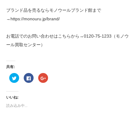
ブランド品を売るならモノウールブランド館まで
→https://monouru.jp/brand/
お電話でのお問い合わせはこちらから→0120-75-1233（モノウ
ール買取センター）
共有:
ク
Facebook
ク
リ
で
リ
ッ
共
ッ
ク
有
ク
し
す
し
て
る
て
いいね:
Twitter
に
Google+
で
は
で
読み込み中...
共
ク
共
有
リ
有
(新
ッ
(新
し
ク
し
い
し
い
ウ
て
ウ
ィ
く
ィ
ン
だ
ン
ド
さ
ド