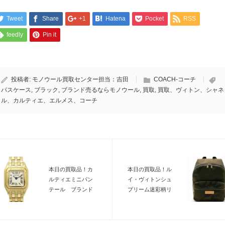
Tweet
Share
+1
Hatena
Pocket
RSS
feedly
Pin it
投稿者:
モノウール買取センター担当：吉田
COACH-コーチ
パスケース
,
ブラック
,
ブランド売るならモノウール
,
買取
,
買取、ヴィトン、シャネ
ル、カルティエ、エルメス、コーチ
本日の買取品！カ
本日の買取品！ル
ルティエミニパン
イ・ヴィトンシュ
テール ブランド
プリーム迷彩柄リ
品を売るならモノ
ュック ブランド
ウールブランド館
品を売るならモノ
へ
ウールブランド館