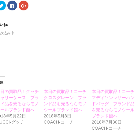
ク
Facebook
ク
リ
で
リ
ッ
共
ッ
ク
有
ク
し
す
し
て
る
て
いね:
Twitter
に
Google+
で
は
で
み込み中...
共
ク
共
有
リ
有
(新
ッ
(新
し
ク
し
い
し
い
ウ
て
ウ
ィ
く
ィ
ン
だ
ン
ド
さ
ド
ウ
い
ウ
で
(新
で
開
し
開
き
い
き
ま
ウ
ま
連
す)
ィ
す)
ン
本日の買取品！グッチ
本日の買取品！コーチ
本日の買取品！コーチ
ド
ウ
キャリーケース ブラ
クロスグレーン ブラ
マディソンレザーハン
で
開
ンド品を売るならモノ
ンド品を売るならモノ
ドバッグ ブランド品
き
ウールブランド館へ
ウールブランド館へ
を売るならモノウール
ま
す)
018年5月22日
2018年5月8日
ブランド館へ
UCCI-グッチ
COACH-コーチ
2018年7月30日
COACH-コーチ