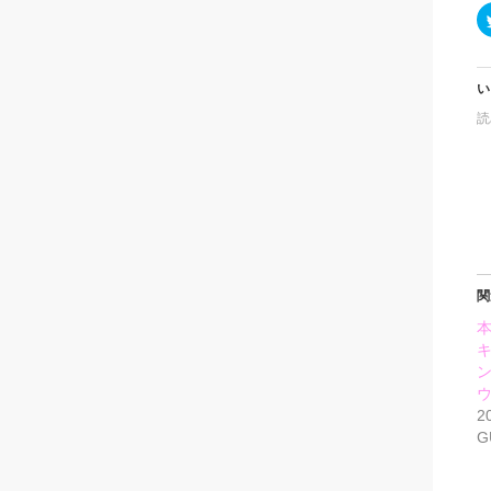
い
読
関
2
G