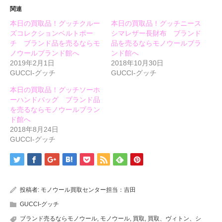
き
い
き
ま
ウ
ま
関連
す)
ィ
す)
ン
本日の買取品！グッチクルー
本日の買取品！グッチニース
ド
ウ
ズコレクションベルトポー
シマレザー長財布 ブランド
で
開
チ ブランド品を売るならモ
品を売るならモノウールブラ
き
ノウールブランド館へ
ンド館へ
ま
す)
2019年2月1日
2018年10月30日
GUCCI-グッチ
GUCCI-グッチ
本日の買取品！グッチソーホ
ーハンドバッグ ブランド品
を売るならモノウールブラン
ド館へ
2018年8月24日
GUCCI-グッチ
投稿者:
モノウール買取センター担当：吉田
GUCCI-グッチ
ブランド売るならモノウール
,
モノウール
,
買取
,
買取、ヴィトン、シ