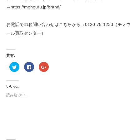
→https://monouru.jp/brand/
お電話でのお問い合わせはこちらから→0120-75-1233（モノウ
ール買取センター）
共有:
ク
Facebook
ク
リ
で
リ
ッ
共
ッ
ク
有
ク
し
す
し
て
る
て
いいね:
Twitter
に
Google+
で
は
で
読み込み中...
共
ク
共
有
リ
有
(新
ッ
(新
し
ク
し
い
し
い
ウ
て
ウ
ィ
く
ィ
ン
だ
ン
ド
さ
ド
ウ
い
ウ
で
(新
で
開
し
開