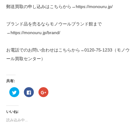
郵送買取の申し込みはこちらから→https://monouru.jp/
ブランド品を売るならモノウールブランド館まで
→https://monouru.jp/brand/
お電話でのお問い合わせはこちらから→0120-75-1233（モノウ
ール買取センター）
共有:
ク
Facebook
ク
リ
で
リ
ッ
共
ッ
ク
有
ク
し
す
し
て
る
て
いいね:
Twitter
に
Google+
で
は
で
読み込み中...
共
ク
共
有
リ
有
(新
ッ
(新
し
ク
し
い
し
い