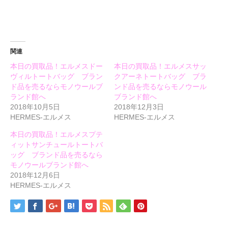
ウ
て
ウ
ィ
く
ィ
ン
だ
ン
ド
さ
ド
ウ
い
ウ
で
(新
で
開
し
開
き
い
き
ま
ウ
ま
関連
す)
ィ
す)
ン
本日の買取品！エルメスドー
本日の買取品！エルメスサッ
ド
ウ
ヴィルトートバッグ ブラン
クアーネトートバッグ ブラ
で
開
ド品を売るならモノウールブ
ンド品を売るならモノウール
き
ランド館へ
ブランド館へ
ま
す)
2018年10月5日
2018年12月3日
HERMES-エルメス
HERMES-エルメス
本日の買取品！エルメスプテ
ィットサンチュールトートバ
ッグ ブランド品を売るなら
モノウールブランド館へ
2018年12月6日
HERMES-エルメス