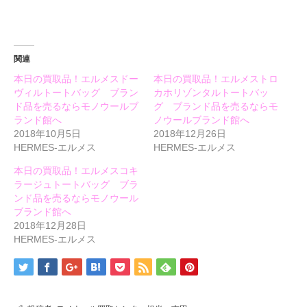
ン
だ
ン
ド
さ
ド
ウ
い
ウ
で
(新
で
開
し
開
き
い
き
ま
ウ
ま
関連
す)
ィ
す)
ン
本日の買取品！エルメスドー
本日の買取品！エルメストロ
ド
ウ
ヴィルトートバッグ ブラン
カホリゾンタルトートバッ
で
開
ド品を売るならモノウールブ
グ ブランド品を売るならモ
き
ランド館へ
ノウールブランド館へ
ま
す)
2018年10月5日
2018年12月26日
HERMES-エルメス
HERMES-エルメス
本日の買取品！エルメスコキ
ラージュトートバッグ ブラ
ンド品を売るならモノウール
ブランド館へ
2018年12月28日
HERMES-エルメス