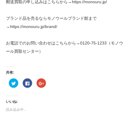
郵送買取の申し込みはこちらから→https://monouru.jp/
ブランド品を売るならモノウールブランド館まで
→https://monouru.jp/brand/
お電話でのお問い合わせはこちらから→0120-75-1233（モノウ
ール買取センター）
共有:
ク
Facebook
ク
リ
で
リ
ッ
共
ッ
ク
有
ク
し
す
し
て
る
て
いいね:
Twitter
に
Google+
で
は
で
読み込み中...
共
ク
共
有
リ
有
(新
ッ
(新
し
ク
し
い
し
い
ウ
て
ウ
ィ
く
ィ