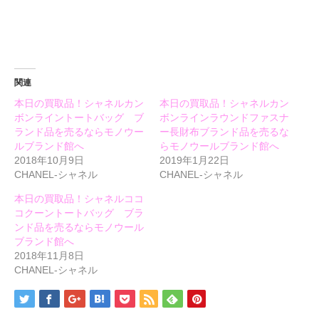
い
し
い
ウ
て
ウ
ィ
く
ィ
ン
だ
ン
ド
さ
ド
ウ
い
ウ
で
(新
で
開
し
開
き
い
き
ま
ウ
ま
関連
す)
ィ
す)
ン
本日の買取品！シャネルカン
本日の買取品！シャネルカン
ド
ウ
ボンライントートバッグ ブ
ボンラインラウンドファスナ
で
開
ランド品を売るならモノウー
ー長財布ブランド品を売るな
き
ルブランド館へ
らモノウールブランド館へ
ま
す)
2018年10月9日
2019年1月22日
CHANEL-シャネル
CHANEL-シャネル
本日の買取品！シャネルココ
コクーントートバッグ ブラ
ンド品を売るならモノウール
ブランド館へ
2018年11月8日
CHANEL-シャネル