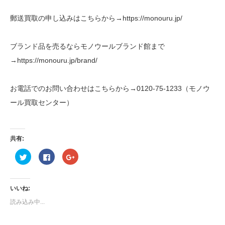
郵送買取の申し込みはこちらから→https://monouru.jp/
ブランド品を売るならモノウールブランド館まで
→https://monouru.jp/brand/
お電話でのお問い合わせはこちらから→0120-75-1233（モノウ
ール買取センター）
共有:
ク
Facebook
ク
リ
で
リ
ッ
共
ッ
ク
有
ク
し
す
し
て
る
て
いいね:
Twitter
に
Google+
で
は
で
読み込み中...
共
ク
共
有
リ
有
(新
ッ
(新
し
ク
し