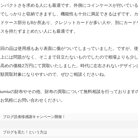
コンパクトさを求める人にも最適です。外側にコインケースが付いてい
のでしっかりと収納できますし、機能性も十分に満足できるはずです。
ードケース部分も8か所あり、クレジットカードが多い人や、別にカード
ースを持たずまとめたい人にも最適です。
今回の品は使用感もあり表面に傷がついてしまっていました。ですが、
用上には問題がなく、そこまで目立たないものでしたので相場よりも少
お高めの価格2万円にて買取いたしました。時代に左右されないデザイン
高額買取対象になりやすいので、ぜひご相談くださいね。
iumiuの財布やその他、財布の買取について無料相談を行っております
でお気軽にお問い合わせください。
ブログ読者様感謝キャンペーン開催！

ブログを見た！という方は
