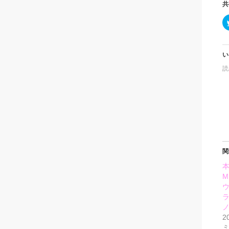
共
い
読
関
M
2