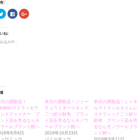
有:
ク
Facebook
ク
リ
で
リ
ッ
共
ッ
ク
有
ク
し
す
し
て
る
て
いね:
Twitter
に
Google+
で
は
で
み込み中...
共
ク
共
有
リ
有
(新
ッ
(新
し
ク
し
い
し
い
ウ
て
ウ
ィ
く
ィ
ン
だ
ン
ド
さ
ド
ウ
い
ウ
で
(新
で
開
し
開
き
い
き
ま
ウ
ま
連
す)
ィ
す)
ン
本日の買取品！
本日の買取品！ジミー
本日の買取品！シャネ
ド
ウ
IUMIUマトラッセラ
チュウスタースタッズ
ルマトラッセタイムレ
で
開
ウンドファスナー ブ
二つ折り財布 ブラン
スクラシック二つ折り
き
ランド品を売るならモ
ド品を売るならモノウ
財布 ブランド品を売
ま
す)
ノウールブランド館へ
ールブランド館へ
るならモノウールブラ
018年8月6日
2018年10月23日
ンド館へ
ミュウミュウ
ジミーチュウ
2018年9月11日