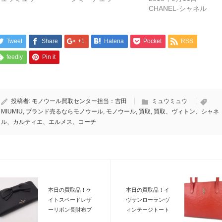
CHANEL-シャネル
Tweet
Share
+1
Hatena
Pocket
RSS
feedly
Pin it
投稿者:
モノウール買取センター担当：吉田
ミュウミュウ
MIUMIU
,
ブランド売るならモノウール
,
モノウール
,
買取
,
買取、ヴィトン、シャネ
ル、カルティエ、エルメス、コーチ
本日の買取品！ケ
本日の買取品！イ
イトスペードレザ
ヴサンローランヴ
ーリボン長財布ブ
ィンテージトート
ランド品を売るな
バッグ ブランド