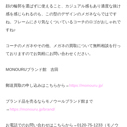
顔の輪郭を選ばずに使えること、カジュアル感もあり適度な抜け
感を感じられるのも、この型のデザインのメガネならではです
ね。フレームにさり気なくついているコーチのロゴがおしゃれで
すね♪
コーチのメガネや
その他、メガネの買取に
ついて無
料
相談を行
っ
ておりますのでお気軽にお問い合わせください。
MONOURUブランド館 吉田
郵送買取の申し込みはこちらから→
https://monou
ru.jp/
ブランド品を売るならモノウールブランド館まで
→
https://monouru.jp/brand/
お電話でのお問い合わせはこちらから→0120-75-1233（モノウ