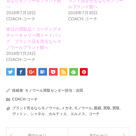
開
るならモノウールブランド館
ランド品を売るならモノウー
き
へ
ルブランド館へ
ま
す)
2018年7月18日
2018年7月30日
COACH-コーチ
COACH-コーチ
本日の買取品！コーチシグネ
チャーキャリー用トートバッ
グ ブランド品を売るならモ
ノウールブランド館へ
2018年7月24日
COACH-コーチ
投稿者:
モノウール買取センター担当：吉田
COACH-コーチ
ブランド売るならモノウール
,
メガネ
,
モノウール
,
眼鏡
,
買取
,
買取、
ヴィトン、シャネル、カルティエ、エルメス、コーチ
前のページ
次のページ