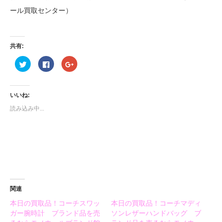
ール買取センター）
共有:
ク
Facebook
ク
リ
で
リ
ッ
共
ッ
ク
有
ク
し
す
し
て
る
て
いいね:
Twitter
に
Google+
で
は
で
読み込み中...
共
ク
共
有
リ
有
(新
ッ
(新
し
ク
し
い
し
い
ウ
て
ウ
ィ
く
ィ
ン
だ
ン
ド
さ
ド
ウ
い
ウ
で
(新
で
開
し
開
き
い
き
ま
ウ
ま
関連
す)
ィ
す)
ン
本日の買取品！コーチスワッ
本日の買取品！コーチマディ
ド
ウ
ガー腕時計 ブランド品を売
ソンレザーハンドバッグ ブ
で